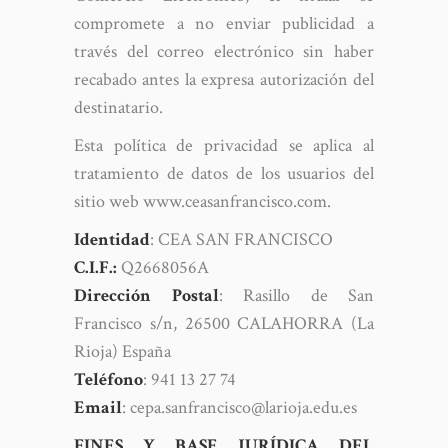
compromete a no enviar publicidad a
través del correo electrónico sin haber
recabado antes la expresa autorización del
destinatario.
Esta política de privacidad se aplica al
tratamiento de datos de los usuarios del
sitio web www.ceasanfrancisco.com.
Identidad
: CEA SAN FRANCISCO
C.I.F.:
Q2668056A
Dirección
Postal
: Rasillo de San
Francisco s/n, 26500 CALAHORRA (La
Rioja) España
Teléfono
: 941 13 27 74
Email
: cepa.sanfrancisco@larioja.edu.es
FINES Y BASE JURÍDICA DEL