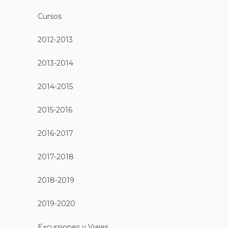
Halloween
23 octubre, 2023
CEA San Francisco
,
Noticias
,
Cursos
,
2023-2024
[vc_row][vc_column][vc_single_image
image="8834" img_size="full"]
[/vc_column][/vc_row]