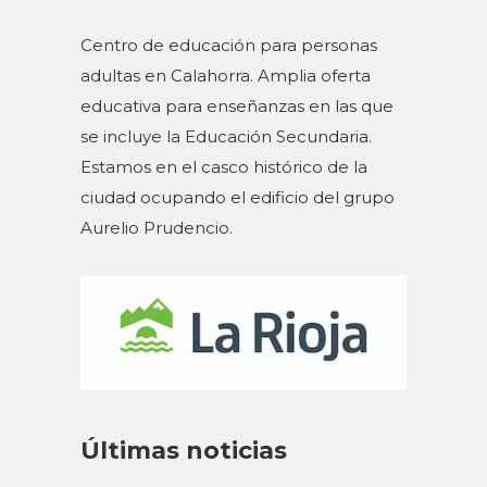
Día mundial de las bibliotecas
23 octubre, 2023
CEA San Francisco
,
Noticias
,
Cursos
,
2023-2024
La Dirección General del Libro, del
Cómic y de la Lectura, a través de la
Subdirección General de Coordinación
Bibliotecaria, impulsa la celebración del
Día de las Bibliotecas este 24 de octubre
de 2023.