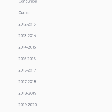
CLUB DE LECTURA – Balzac y la
joven costurera china
23 octubre, 2024
Club de lectura
,
Cursos
Disfruta y aprende leyendo a Dai Sijie.
club de lectura