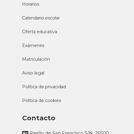
[vc_row][vc_column][vc_column_text]
JUEVES 18 de ABRIL, AULA 7 a las
17:30h. Descarga las preguntas sobre la
película. Respóndelas y aumenta hasta 0,5
puntos tu nota final de Inglés,
participando en nuestro Club. TRÁILER
DE LA PELÍCULA [/vc_column_text]
[/vc_column][/vc_row][vc_row
disable_element="yes"][vc_column]
[vc_column_text] JUEVES 18 de ABRIL,
AULA 7 a las
club de cine