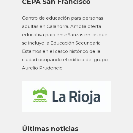
Noticias
,
Club de cine
,
Cursos
[vc_row][vc_column][vc_column_text]
VIERNES 29 de NOVIEMBRE, AULA 7 a
las 17:30h. Aumenta hasta 0,5 puntos tu
nota final de Inglés, participando en
nuestro Club. TRÁILER DE LA
PELÍCULA [/vc_column_text]
[/vc_column][/vc_row][vc_row
disable_element="yes"][vc_column]
[vc_column_text] JUEVES 18 de ABRIL,
AULA 7 a las 17:30h. Descarga las
preguntas sobre la película. Respóndelas y
club de cine