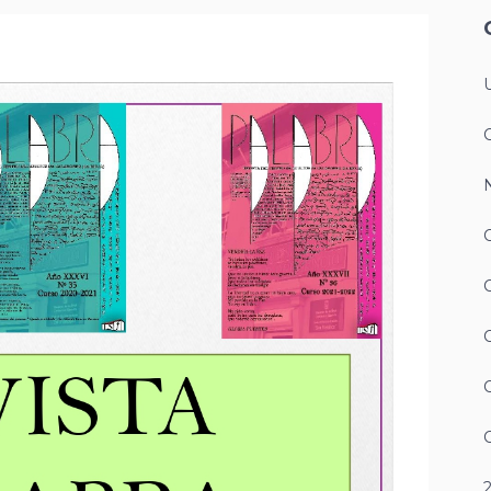
N
C
C