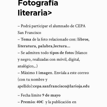
Fotografía
literaria>
– Podrá participar el alumnado de CEPA
San Francisco
–
Tema
de la foto relacionado con:
libros,
literatura, palabra,lectura…
– Se admiten todo
tipos de foto
s (blanco
y negro, realizadas con móvil, digital,
analógico,..)
– Máximo
1 image
n. Envíala a este correo
(con tu nombre y
apellido):
cepa.sanfrancisco@larioja.edu.es
– Fecha límite
9 de mayo
–
Premio: 40€
y la publicación en