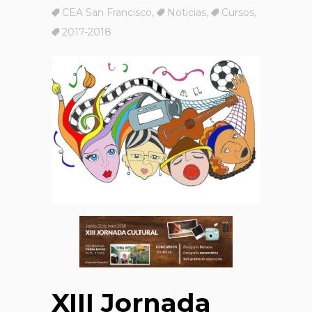
CEA San Francisco
,
Noticias
,
Cursos
,
2017-2018
XIII Jornada