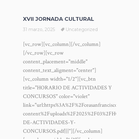
XVII JORNADA CULTURAL
31 marzo, 2025
Uncategorized
[vc_row][vc_column][/vc_column]
[/vc_row][vc_row
content_placement="middle"
content_text_aligment="center"]
[vc_column width="1/2"][vc_btn
title="HORARIO DE ACTIVIDADES Y
CONCURSOS" color="violet"
link="url:https%3A%2F%2Fceasanfrancisco.com%2
content%2Fuploads%2F2025%2F03%2FHORARIO-
DE-ACTIVIDADES-Y-
CONCURSOS.pdf|||"][/vc_column]