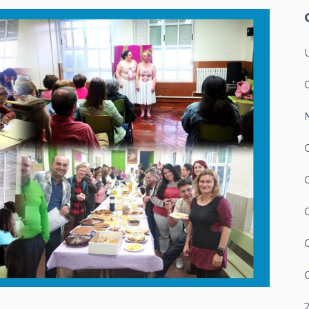
N
C
C