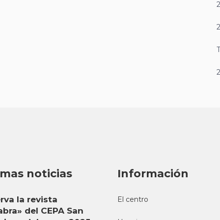
T
imas noticias
Información
rva la revista
El centro
abra» del CEPA San