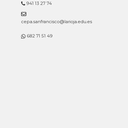
941 13 27 74
cepa.sanfrancisco@larioja.edu.es
682 71 51 49